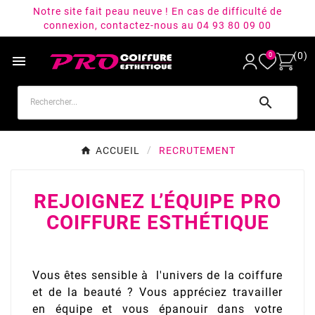
Notre site fait peau neuve ! En cas de difficulté de
connexion, contactez-nous au 04 93 80 09 00
(0)
0


ACCUEIL
RECRUTEMENT
REJOIGNEZ L’ÉQUIPE PRO
COIFFURE ESTHÉTIQUE
Vous êtes sensible à l'univers de la coiffure
et de la beauté ? Vous appréciez travailler
en équipe et vous épanouir dans votre