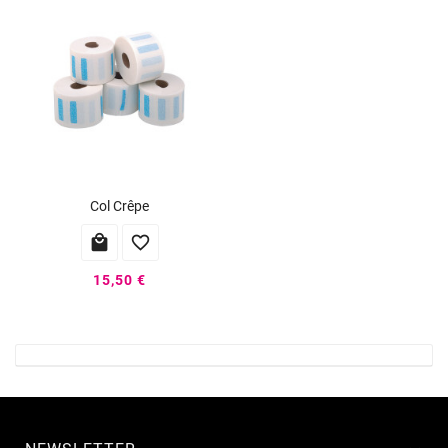
Col Crêpe


15,50 €