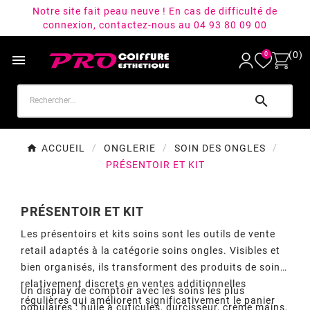
Notre site fait peau neuve ! En cas de difficulté de
connexion, contactez-nous au 04 93 80 09 00
(0)
0


ACCUEIL
ONGLERIE
SOIN DES ONGLES
PRÉSENTOIR ET KIT
PRÉSENTOIR ET KIT
Les présentoirs et kits soins sont les outils de vente
retail adaptés à la catégorie soins ongles. Visibles et
bien organisés, ils transforment des produits de soin
relativement discrets en ventes additionnelles
Un display de comptoir avec les soins les plus
régulières qui améliorent significativement le panier
populaires : huile à cuticules, durcisseur, crème mains,