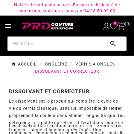
Notre site fait peau neuve ! En cas de difficulté de
connexion, contactez-nous au 04 93 80 09 00
(0)
0


ACCUEIL
ONGLERIE
VERNIS A ONGLES
DISSOLVANT ET CORRECTEUR
DISSOLVANT ET CORRECTEUR
Le dissolvant est le produit qui complète le cycle de
vie du vernis classique. Sans lui, impossible de retirer
proprement la couleur sans abîmer l'ongle. Sa qualité
détermine la rapidité du retrait et l'état dans lequel se
Les dissolvants à l'acétone pure retirent le vernis très
trouvent l'ongle et la peau après l'opération.
rapidement, en quelques secondes de contact, mais ils