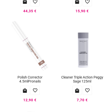




44,35 €
15,90 €
Polish Corrector
Cleaner Triple Action Peggy
4.5mlPronails
Sage 125ml




12,90 €
7,70 €