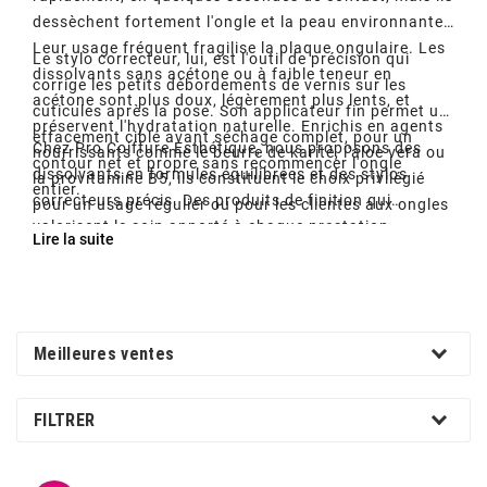
dessèchent fortement l'ongle et la peau environnante.
Leur usage fréquent fragilise la plaque ongulaire. Les
Le stylo correcteur, lui, est l'outil de précision qui
dissolvants sans acétone ou à faible teneur en
corrige les petits débordements de vernis sur les
acétone sont plus doux, légèrement plus lents, et
cuticules après la pose. Son applicateur fin permet un
préservent l'hydratation naturelle. Enrichis en agents
effacement ciblé avant séchage complet, pour un
Chez Pro Coiffure Esthétique, nous proposons des
nourrissants comme le beurre de karité, l'aloe vera ou
contour net et propre sans recommencer l'ongle
dissolvants en formules équilibrées et des stylos
la provitamine B5, ils constituent le choix privilégié
entier.
correcteurs précis. Des produits de finition qui
pour un usage régulier ou pour les clientes aux ongles
valorisent le soin apporté à chaque prestation
sensibles.
Lire la suite
manucure.
Meilleures ventes
FILTRER