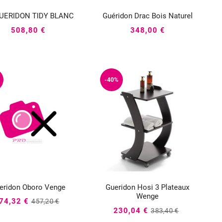
UERIDON TIDY BLANC
Guéridon Drac Bois Naturel






508,80 €
348,00 €
-40%
eridon Oboro Venge
Gueridon Hosi 3 Plateaux






Wenge
74,32 €
457,20 €
230,04 €
383,40 €