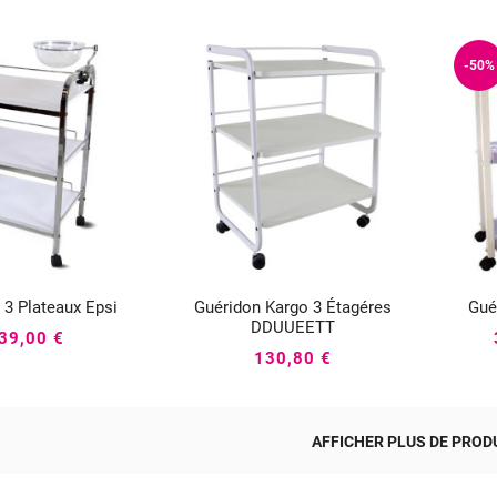
-50%
 3 Plateaux Epsi
Guéridon Kargo 3 Étagéres
Gué





DDUUEETT
39,00 €
130,80 €
AFFICHER PLUS DE PRODU