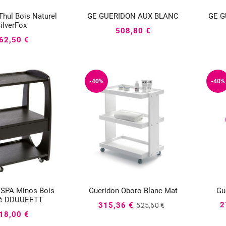
Thul Bois Naturel
GE GUERIDON AUX BLANC
GE G





ilverFox
508,80 €
62,50 €
-40%
-40%
Gu
 SPA Minos Bois
Gueridon Oboro Blanc Mat





é DDUUEETT
2
315,36 €
525,60 €
18,00 €