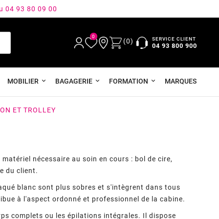
au 04 93 80 09 00
0
SERVICE CLIENT
(0)
04 93 800 900
MOBILIER
BAGAGERIE
FORMATION
MARQUES
ON ET TROLLEY
 matériel nécessaire au soin en cours : bol de cire,
e du client.
laqué blanc sont plus sobres et s'intègrent dans tous
ribue à l'aspect ordonné et professionnel de la cabine.
rps complets ou les épilations intégrales. Il dispose