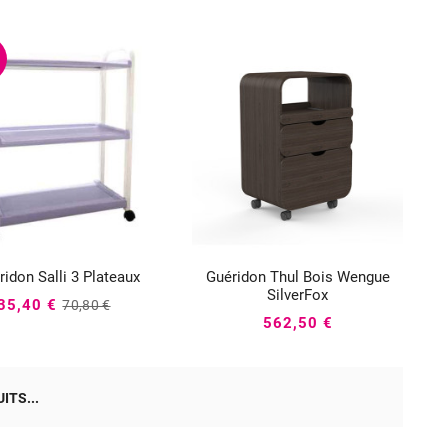
ridon Salli 3 Plateaux
Guéridon Thul Bois Wengue






SilverFox
35,40 €
70,80 €
562,50 €
ITS...