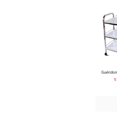
Guéridon

1