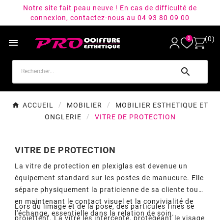
Notre site fait peau neuve ! En cas de difficulté de
connexion, contactez-nous au 04 93 80 09 00
(0)
0


ACCUEIL
MOBILIER
MOBILIER ESTHETIQUE ET
ONGLERIE
VITRE DE PROTECTION
VITRE DE PROTECTION
La vitre de protection en plexiglas est devenue un
équipement standard sur les postes de manucure. Elle
sépare physiquement la praticienne de sa cliente tout
en maintenant le contact visuel et la convivialité de
Lors du limage et de la pose, des particules fines se
l'échange, essentielle dans la relation de soin.
projettent. La vitre les intercepte, protégeant le visage