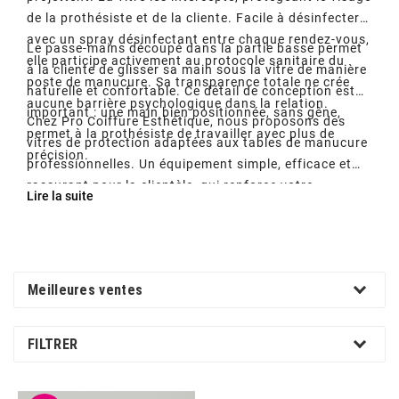
de la prothésiste et de la cliente. Facile à désinfecter
avec un spray désinfectant entre chaque rendez-vous,
Le passe-mains découpé dans la partie basse permet
elle participe activement au protocole sanitaire du
à la cliente de glisser sa main sous la vitre de manière
poste de manucure. Sa transparence totale ne crée
naturelle et confortable. Ce détail de conception est
aucune barrière psychologique dans la relation.
important : une main bien positionnée, sans gêne,
Chez Pro Coiffure Esthétique, nous proposons des
permet à la prothésiste de travailler avec plus de
vitres de protection adaptées aux tables de manucure
précision.
professionnelles. Un équipement simple, efficace et
rassurant pour la clientèle, qui renforce votre
Lire la suite
démarche qualité sanitaire et valorise votre poste de
travail.
Meilleures ventes
FILTRER