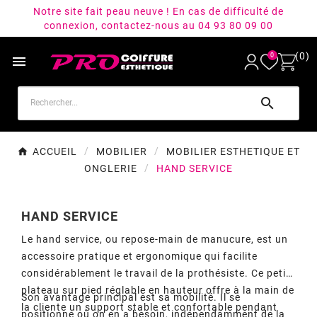
Notre site fait peau neuve ! En cas de difficulté de
connexion, contactez-nous au 04 93 80 09 00
(0)
0


ACCUEIL
MOBILIER
MOBILIER ESTHETIQUE ET
ONGLERIE
HAND SERVICE
HAND SERVICE
Le hand service, ou repose-main de manucure, est un
accessoire pratique et ergonomique qui facilite
considérablement le travail de la prothésiste. Ce petit
plateau sur pied réglable en hauteur offre à la main de
Son avantage principal est sa mobilité. Il se
la cliente un support stable et confortable pendant
positionne où on en a besoin, indépendamment de la