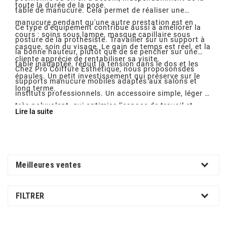
toute la durée de la pose.
table de manucure. Cela permet de réaliser une
manucure pendant qu'une autre prestation est en
Ce type d'équipement contribue aussi à améliorer la
cours : soins sous lampe, masque capillaire sous
posture de la prothésiste. Travailler sur un support à
casque, soin du visage. Le gain de temps est réel, et la
la bonne hauteur, plutôt que de se pencher sur une
cliente apprécie de rentabiliser sa visite.
table inadaptée, réduit la tension dans le dos et les
Chez Pro Coiffure Esthétique, nous proposonsdes
épaules. Un petit investissement qui préserve sur le
supports manucure mobiles adaptés aux salons et
long terme.
instituts professionnels. Un accessoire simple, léger et
très polyvalent, qui optimise l'espace de travail et
Lire la suite
permet de proposer des combinaisons de soins
innovantes.
Meilleures ventes
FILTRER