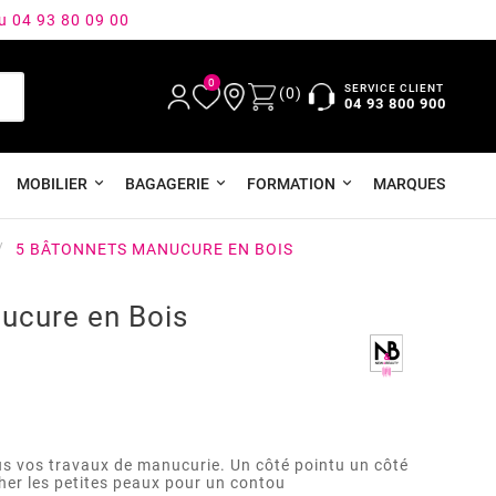
au 04 93 80 09 00
0
SERVICE CLIENT
(0)
04 93 800 900
MOBILIER
BAGAGERIE
FORMATION
MARQUES
5 BÂTONNETS MANUCURE EN BOIS
ucure en Bois
us vos travaux de manucurie. Un côté pointu un côté
her les petites peaux pour un contou