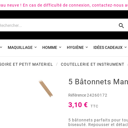
peau neuve ! En cas de difficulté de connexion, contactez-nous 

MAQUILLAGE
HOMME
HYGIÈNE
IDÉES CADEAUX
OIRE ET PETIT MATERIEL
COUTELLERIE ET INSTRUMENT
5 Bâtonnets Man
Référence
24260172
3,10 €
TTC
5 bâtonnets parfaits pour to
biseauté. Repousser et détac