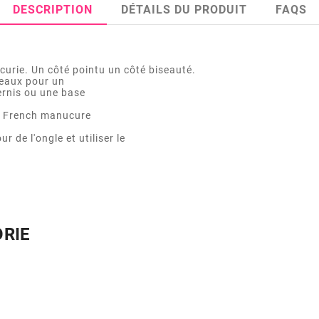
DESCRIPTION
DÉTAILS DU PRODUIT
FAQS
urie. Un côté pointu un côté biseauté.
peaux pour un
vernis ou une base
la French manucure
r de l'ongle et utiliser le
ORIE