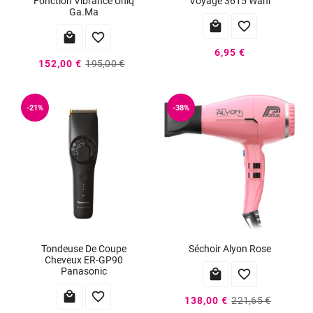
Fonction Vibrance Uniq
Voyage 3615 Wahl
Ga.Ma




6,95 €
152,00 €
195,00 €
-21%
-38%
Tondeuse De Coupe
Séchoir Alyon Rose
Cheveux ER-GP90
Panasonic




138,00 €
221,65 €