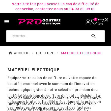
Notre site fait peau neuve ! En cas de difficulté de
connexion, contactez-nous au 04 93 80 09 00
(0)
0


ACCUEIL
COIFFURE
MATERIEL ELECTRIQUE
MATERIEL ELECTRIQUE
Équipez votre salon de coiffure ou votre espace de
beauté personnel avec le summum de l'innovation
technologique grâce à notre sélection premium de
matériel électrique de coiffure de haute précision. La
Notre gamme complète d'appareils électriques couvre
puissance brute, la fiabilité mécanique et la précision
l'intégralité des besoins fondamentaux du coiffeur
des réglages de vos appareils sont des facteurs
créateur et de l'esthéticienne moderne. Vous y