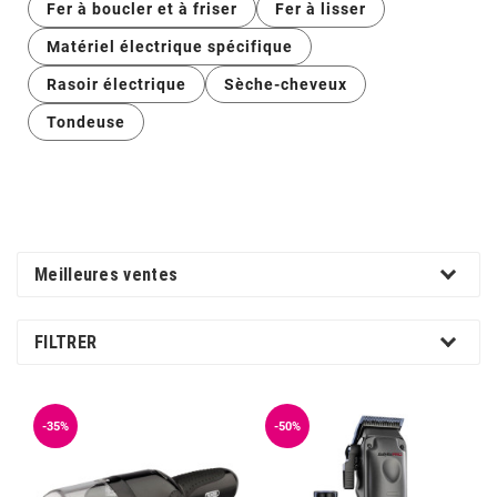
pour réaliser des prestations de luxe avec une entière
Fer à boucler et à friser
Fer à lisser
technologique indispensable pour garantir des
de celui de vos clients.
confiance dans votre outillage de travail.
résultats professionnels d'exception à chaque
Matériel électrique spécifique
utilisation.
Rasoir électrique
Sèche-cheveux
Tondeuse
Meilleures ventes
FILTRER
-35%
-50%