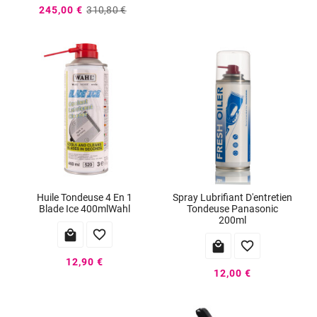
245,00 €
310,80 €
Huile Tondeuse 4 En 1
Spray Lubrifiant D'entretien
Blade Ice 400mlWahl
Tondeuse Panasonic
200ml




12,90 €
12,00 €