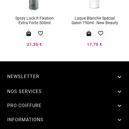
Spray Lock It Fixation
Laque Blanche Spécial
Extra Forte 500ml
Salon 750ml - New Beauty




21,30 €
17,70 €
NEWSLETTER


NOS SERVICES

PRO COIFFURE

INFORMATIONS