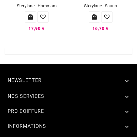
Sterylane - Hammam
Sterylane - Sauna




17,90 €
16,70 €
NEWSLETTER


NOS SERVICES

PRO COIFFURE

INFORMATIONS