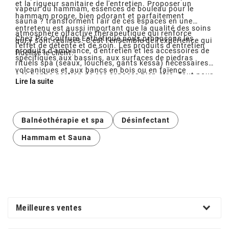
et la rigueur sanitaire de l'entretien. Proposer un
vapeur du hammam, essences de bouleau pour le
hammam propre, bien odorant et parfaitement
sauna ? transforment l'air de ces espaces en une
entretenu est aussi important que la qualité des soins
atmosphère olfactive thérapeutique qui renforce
Chez Pro Coiffure Esthétique,nous proposons les
qui y sont réalisés. C'est l'ensemble de l'expérience qui
l'effet de détente et de soin. Les produits d'entretien
produits d'ambiance, d'entretien et les accessoires de
fidélise le client.
spécifiques aux bassins, aux surfaces de piedras
rituels spa (seaux, louches, gants kessa) nécessaires
volcaniques et aux bancs en bois ou en faïence
à la bonne gestion de ces espaces bien-être. Tout pour
Lire la suite
garantissent une propreté hygiénique adaptée à
que chaque client entre dans un espace propre,
l'humidité et aux températures élevées de ces
parfumé et apaisant.
environnements par nature difficiles à assainir.
Balnéothérapie et spa
Désinfectant
Hammam et Sauna
Meilleures ventes