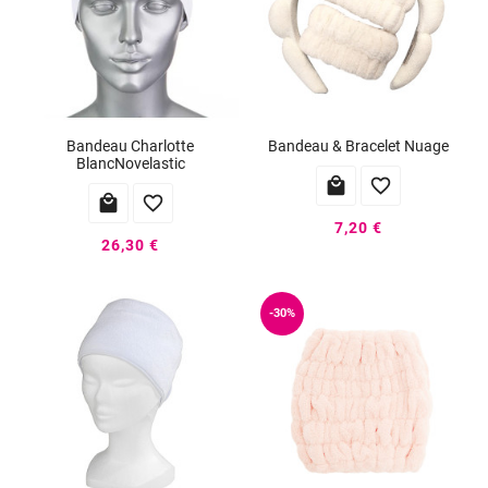
Bandeau Charlotte
Bandeau & Bracelet Nuage
BlancNovelastic




7,20 €
26,30 €
-30%