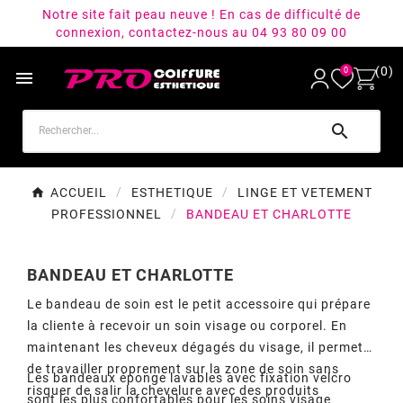
Notre site fait peau neuve ! En cas de difficulté de
connexion, contactez-nous au 04 93 80 09 00
(0)
0


ACCUEIL
ESTHETIQUE
LINGE ET VETEMENT
PROFESSIONNEL
BANDEAU ET CHARLOTTE
BANDEAU ET CHARLOTTE
Le bandeau de soin est le petit accessoire qui prépare
la cliente à recevoir un soin visage ou corporel. En
maintenant les cheveux dégagés du visage, il permet
de travailler proprement sur la zone de soin sans
Les bandeaux éponge lavables avec fixation velcro
risquer de salir la chevelure avec des produits
sont les plus confortables pour les soins visage