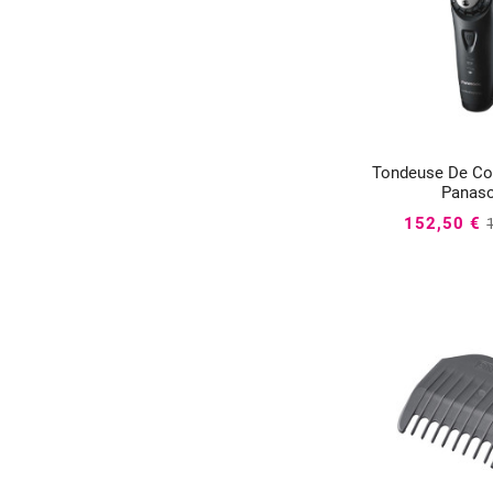
Tondeuse et rasoir nez oreilles
(1)
Tondeuse De Co


Panaso
152,50 €