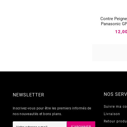
Contre Peign


Panasonic G
12,0
NOS SERV
NEWSLETTER
Suivre ma 
Inscrivez-vous pour être les premiers informés de
nos nouveautés et bons plans.
Livraison
Retour produ
S’ABONNER