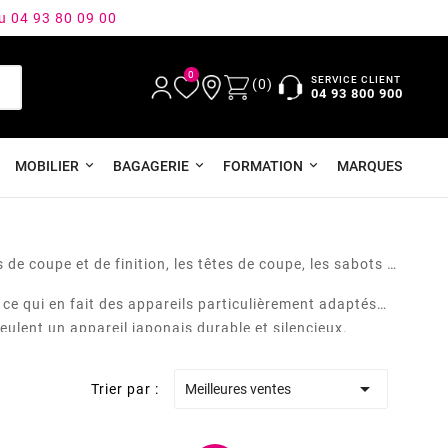
au 04 93 80 09 00
0
SERVICE CLIENT
(0)
04 93 800 900
MOBILIER
BAGAGERIE
FORMATION
MARQUES
de coupe et de finition, les têtes de coupe, les sabots et
 ce qui en fait des appareils particulièrement adaptés
eulent un appareil japonais durable et silencieux.

Trier par :
Meilleures ventes