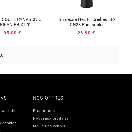
E COUPE PANASONIC
Tondeuse Nez Et Oreilles ER-






RIKAN ER-XT70
GN33 Panasonic
95,00 €
23,90 €
...
ONS
NOS OFFRES
rales de
Promotions
Nouveaux produits
& cookies
Meilleures ventes
s