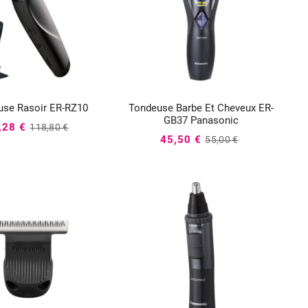
use Rasoir ER-RZ10
Tondeuse Barbe Et Cheveux ER-






GB37 Panasonic
,28 €
118,80 €
45,50 €
55,00 €