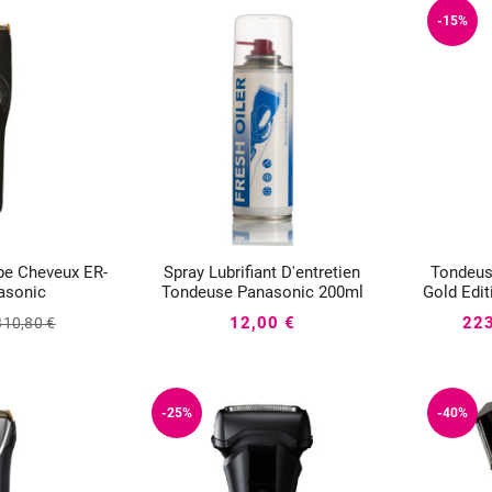
-15%
e Cheveux ER-
Spray Lubrifiant D'entretien
Tondeus




asonic
Tondeuse Panasonic 200ml
Gold Edit
12,00 €
223
310,80 €
-25%
-40%