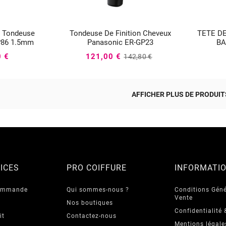
e Tondeuse
Tondeuse De Finition Cheveux
TETE D




P86 1.5mm
Panasonic ER-GP23
BA
0 €
121,00 €
142,80 €
AFFICHER PLUS DE PRODUITS
ICES
PRO COIFFURE
INFORMATI
commande
Qui sommes-nous ?
Conditions Géné
Vente
Nos boutiques
Confidentialité 
it
Contactez-nous
Mentions légale