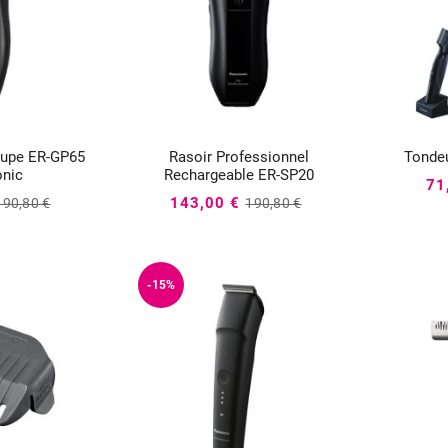
upe ER-GP65
Rasoir Professionnel
Tonde




nic
Rechargeable ER-SP20
71
143,00 €
190,80 €
190,80 €
-15%