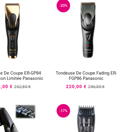
-23%
e De Coupe ER-GP84
Tondeuse De Coupe Fading ER-






ion Limitée Panasonic
FGP86 Panasonic
,00 €
220,00 €
262,80 €
286,80 €
-17%