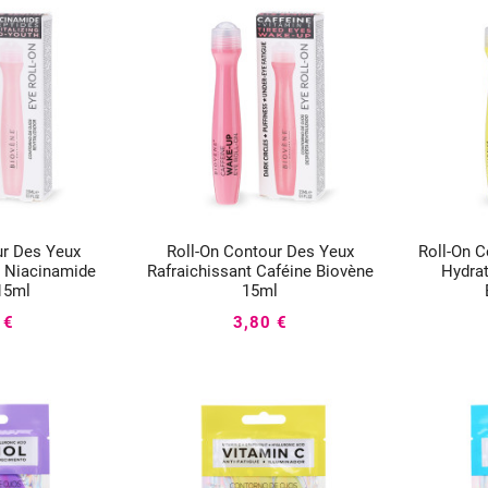
ur Des Yeux
Roll-On Contour Des Yeux
Roll-On C




a Niacinamide
Rafraichissant Caféine Biovène
Hydra
15ml
15ml
 €
3,80 €