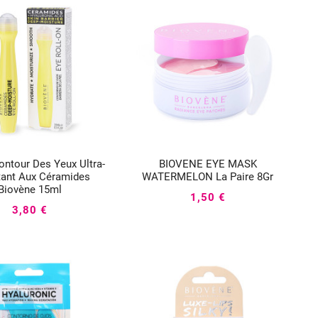
ontour Des Yeux Ultra-
BIOVENE EYE MASK






tant Aux Céramides
WATERMELON La Paire 8Gr
Biovène 15ml
1,50 €
3,80 €