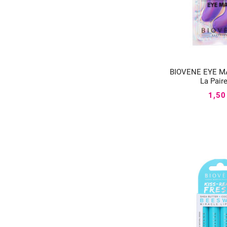
BIOVENE EYE M


La Pair
1,50