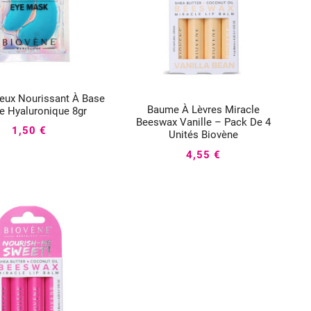
ux Nourissant À Base



Baume À Lèvres Miracle
e Hyaluronique 8gr



Beeswax Vanille – Pack De 4
1,50 €
Unités Biovène
4,55 €