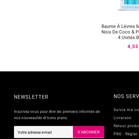
Baume À Lèvres M


Noix De Coco & P
4 Unités 
4,55
NOS SERV
NEWSLETTER
Suivre ma 
Inscrivez-vous pour être les premiers informés de
nos nouveautés et bons plans.
Livraison
Retour produ
S’ABONNER
PRO : Régler