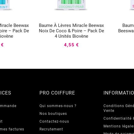
iracle Beewax
Baume À Lèvres Miracle Beewax
Baume




oire – Pack De
Noix De Coco & Poire – Pack De
Beeswax
Biovène
4 Unités Biovène
 €
4,55 €
ICES
PRO COIFFURE
INFORMATI
commande
Qui sommes-nous ?
Conditions Géné
Vente
Nos boutiques
Confidentialité 
it
Contactez-nous
Mentions légale
 mes factures
Recrutement
Mode de paieme