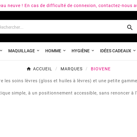
peau neuve ! En cas de difficulté de connexion, contactez-nous 

MAQUILLAGE
HOMME
HYGIÈNE
IDÉES CADEAUX
ACCUEIL
MARQUES
BIOVENE
les soins lèvres (gloss et huiles à lèvres) et une petite gamm
tique simple, à un positionnement accessible, sans renoncer à l'