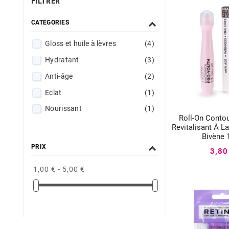
FILTRER
CATÉGORIES
Gloss et huile à lèvres
(4)
Hydratant
(3)
Anti-âge
(2)
Eclat
(1)
Nourissant
(1)
Roll-On Conto


Revitalisant À L
Bivène 
PRIX
3,80
1,00 € - 5,00 €