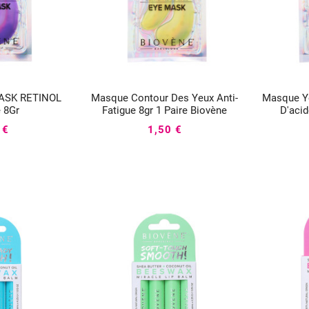
ASK RETINOL
Masque Contour Des Yeux Anti-
Masque Ye




e 8Gr
Fatigue 8gr 1 Paire Biovène
D'acid
 €
1,50 €