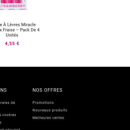
 À Lèvres Miracle



 Fraise – Pack De 4
Unités
4,55 €
ONS
NOS OFFRES
rales de
Promotions
Nouveaux produits
& cookies
Meilleures ventes
s
nt sécurisé