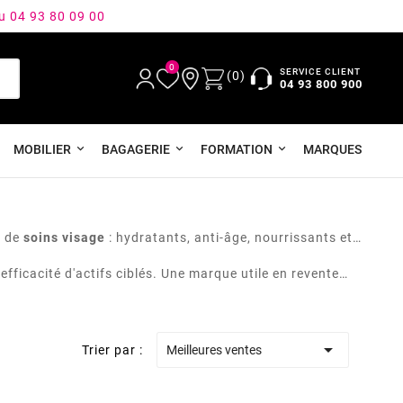
au 04 93 80 09 00
0
SERVICE CLIENT
(0)
04 93 800 900
MOBILIER
BAGAGERIE
FORMATION
MARQUES
e de
soins visage
: hydratants, anti-âge, nourrissants et
efficacité d'actifs ciblés. Une marque utile en revente

Trier par :
Meilleures ventes