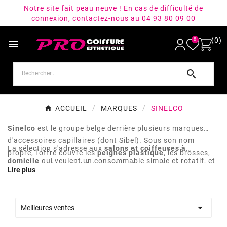
Notre site fait peau neuve ! En cas de difficulté de
connexion, contactez-nous au 04 93 80 09 00
(0)
0


ACCUEIL
MARQUES
SINELCO
Sinelco
est le groupe belge derrière plusieurs marques
d'accessoires capillaires (dont Sibel). Sous son nom
La sélection s'adresse aux
salons et coiffeuses à
propre, l'offre couvre les
peignes plastique
, les brosses,
domicile
qui veulent un consommable simple et rotatif, et
les étaux et le matériel de coiffure à domicile, ainsi que des
aux particulières qui cherchent les bons outils pour
fibres capillaires Hair Sculptor pour la coloration
démêler, coiffer ou structurer une coupe entre deux
éphémère et la couverture des zones clairsemées.
passages en cabine.

Meilleures ventes