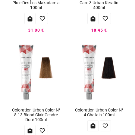
Pluie Des Îles Makadamia
Care 3 Urban Keratin
100ml
400ml




31,00 €
18,45 €
Coloration Urban Color N°
Coloration Urban Color N°
8.13 Blond Clair Cendré
4 Chatain 100ml
Doré 100ml



