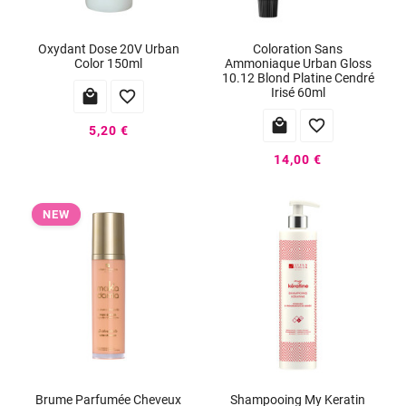
Oxydant Dose 20V Urban
Coloration Sans
Color 150ml
Ammoniaque Urban Gloss
10.12 Blond Platine Cendré
Irisé 60ml




5,20 €
14,00 €
NEW
Brume Parfumée Cheveux
Shampooing My Keratin