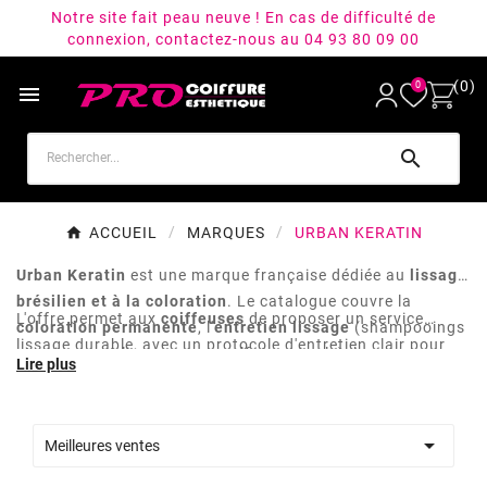
Notre site fait peau neuve ! En cas de difficulté de
connexion, contactez-nous au 04 93 80 09 00
(0)
0


ACCUEIL
MARQUES
URBAN KERATIN
Urban Keratin
est une marque française dédiée au
lissage
brésilien et à la coloration
. Le catalogue couvre la
L'offre permet aux
coiffeuses
de proposer un service
coloration permanente
, l'
entretien lissage
(shampooings
lissage durable, avec un protocole d'entretien clair pour
et soins post-lissage sans sulfates ni sels), les
fidéliser la cliente entre deux passages. La gamme couleur
traitements lissants
(kératine, botox capillaire) et les
complète l'écosystème pour adresser les services
colorations temporaires ou fugaces.
techniques courants. Une marque utile pour les salons qui

Meilleures ventes
veulent ajouter une prestation lissage à leur menu sans
multiplier les fournisseurs.