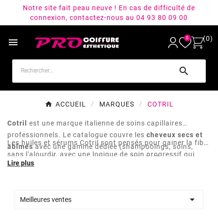
Notre site fait peau neuve ! En cas de difficulté de
connexion, contactez-nous au 04 93 80 09 00
(0)
0


ACCUEIL
MARQUES
COTRIL
Cotril
est une marque italienne de soins capillaires
professionnels. Le catalogue couvre les
cheveux secs et
Les huiles et sérums Cotril sont pensés pour gainer la fibre
abîmés
avec une gamme dédiée (shampooings, soins,
sans l'alourdir, avec une logique de soin progressif qui
masques, huiles et sérums) et complète l'offre avec un
s'adapte au diagnostic capillaire. Une marque utile pour
volet matériel de coiffure et accessoires de cabine.
les
salons
qui veulent une routine cohérente du lavage au
coiffage, et pour les clientes qui cherchent à entretenir

Meilleures ventes
une fibre fragilisée par les services techniques.