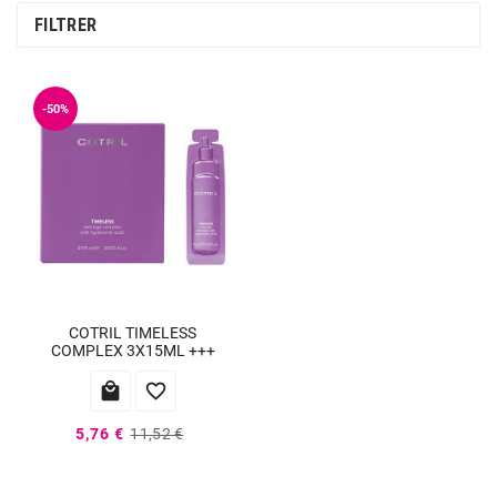
FILTRER
-50%
COTRIL TIMELESS
COMPLEX 3X15ML +++


5,76 €
11,52 €