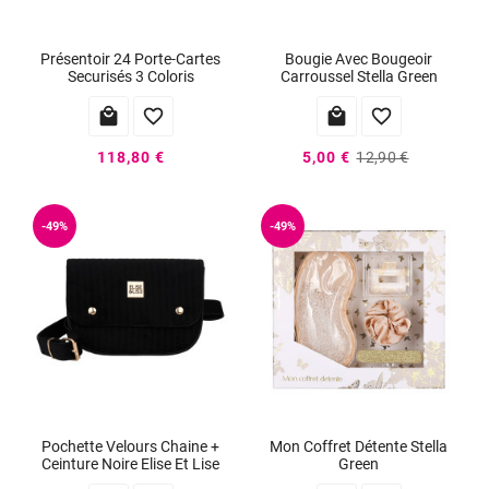
Présentoir 24 Porte-Cartes
Bougie Avec Bougeoir
Securisés 3 Coloris
Carroussel Stella Green




118,80 €
5,00 €
12,90 €
-49%
-49%
Pochette Velours Chaine +
Mon Coffret Détente Stella
Ceinture Noire Elise Et Lise
Green