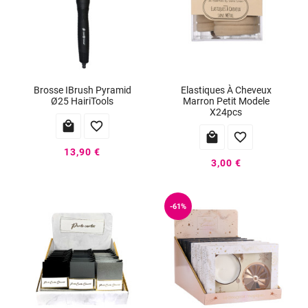
Brosse IBrush Pyramid
Elastiques À Cheveux
Ø25 HairiTools
Marron Petit Modele
X24pcs




13,90 €
3,00 €
-61%