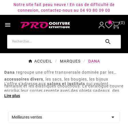
Notre site fait peau neuve ! En cas de difficulté de
connexion, contactez-nous au 04 93 80 09 00
(0)
0


ACCUEIL
MARQUES
DANA
Dana
regroupe une offre transversale dominée par les
accessoires divers
, les sacs, les bougies, les bijoux
L'offre s'adresse aux
salons et instituts
qui veulent
fantaisie et les élastiques chouchous. Le catalogue couvre
enrichir leur corner revente avec des objets cadeaux, des
des références variées qui complètent un linéaire revente
accessoires de coiffure et des éléments de décoration.
sans s'inscrire dans une gamme cohérente unique.
C'est une marque utile pour dynamiser un panier moyen
sur des achats d'impulsion en sortie de cabine.

Meilleures ventes