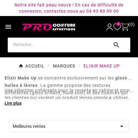
Notre site fait peau neuve ! En cas de difficulté de
connexion, contactez-nous au 04 93 80 09 00
(0)
0


ACCUEIL
MARQUES
ELIXIR MAKE UP
Elixir Make Up
se concentre exclusivement sur les
gloss et
huiles à lèvres
. La gamme propose des textures
Une sélection cohérente pour la revente en cabine et pour
différentes (gloss brillant, huile soin) et des nuances qui
les clientes qui veulent un produit lèvres simple à utiliser,
couvrent les usages courants du maquillage : effet bouche
sans engagement sur une routine maquillage complète.
pulpée, brillance discrète ou teinte plus marquée.

Meilleures ventes