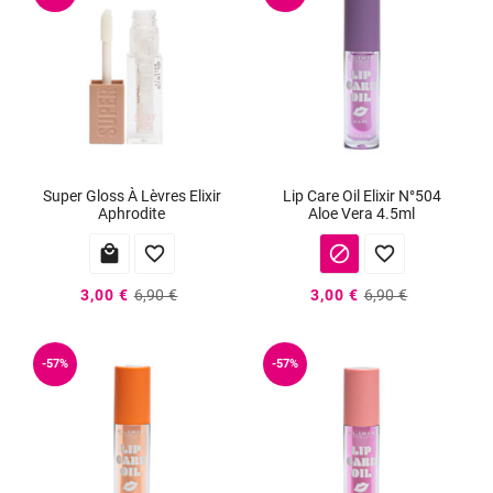
Super Gloss À Lèvres Elixir
Lip Care Oil Elixir N°504
Aphrodite
Aloe Vera 4.5ml




3,00 €
6,90 €
3,00 €
6,90 €
-57%
-57%