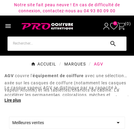
Notre site fait peau neuve ! En cas de difficulté de
connexion, contactez-nous au 04 93 80 09 00
(0)
0


ACCUEIL
MARQUES
AGV
AGV
couvre l'
équipement de coiffure
avec une sélection
axée sur les casques de coiffure (notamment les casques
Le casque vapeur AGV se distingue par sa capacité à
vapeur Atomix) et les tablettes/chariots de cabine. La
accélérer les permanentes, colorations, mèches et
marque complète son offre avec des rasoirs coupe-chou et
décolorations grâce à une diffusion de vapeur contrôlée,
un minuteur dédié.
dans des temps de pose réduits par rapport aux
protocoles classiques. Une sélection ciblée pour les
salons

Meilleures ventes
qui veulent équiper leur poste de coloration avec un
appareil pensé pour la productivité en cabine.