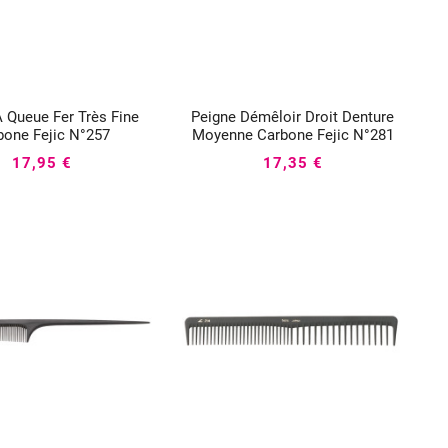
 Queue Fer Très Fine
Peigne Démêloir Droit Denture






bone Fejic N°257
Moyenne Carbone Fejic N°281
17,95 €
17,35 €