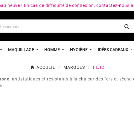
peau neuve ! En cas de difficulté de connexion, contactez-nous 

MAQUILLAGE
HOMME
HYGIÈNE
IDÉES CADEAUX
ACCUEIL
MARQUES
FIJIC
rbone
, antistatiques et résistants à la chaleur des fers et sèc
e.