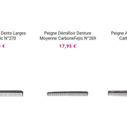
 Dents Larges
Peigne Démêloir Denture
Peigne A




ic N°270
Moyenne CarboneFejic N°269
Car
5 €
17,95 €