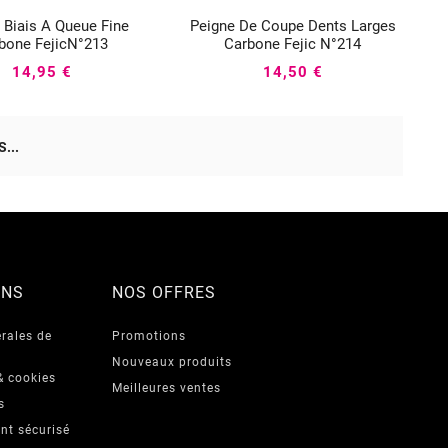
 Biais A Queue Fine
Peigne De Coupe Dents Larges






bone FejicN°213
Carbone Fejic N°214
14,95 €
14,50 €
...
ONS
NOS OFFRES
rales de
Promotions
Nouveaux produits
& cookies
Meilleures ventes
s
nt sécurisé