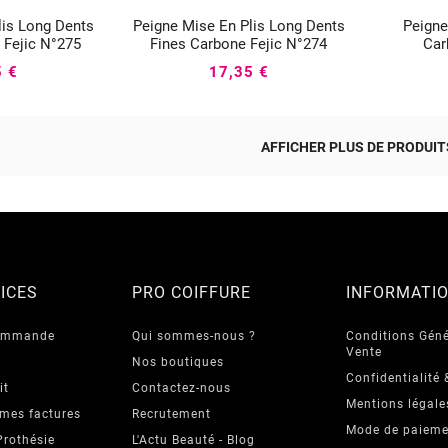
lis Long Dents
Peigne Mise En Plis Long Dents
Peigne




 Fejic N°275
Fines Carbone Fejic N°274
Car
5 €
17,35 €
AFFICHER PLUS DE PRODUITS
ICES
PRO COIFFURE
INFORMATI
commande
Qui sommes-nous ?
Conditions Géné
Vente
Nos boutiques
Confidentialité 
it
Contactez-nous
Mentions légale
 mes factures
Recrutement
Mode de paieme
Prothésie
L'Actu Beauté - Blog