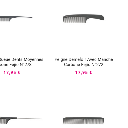
Queue Dents Moyennes
Peigne Démêloir Avec Manche






bone Fejic N°278
Carbone Fejic N°272
17,95 €
17,95 €