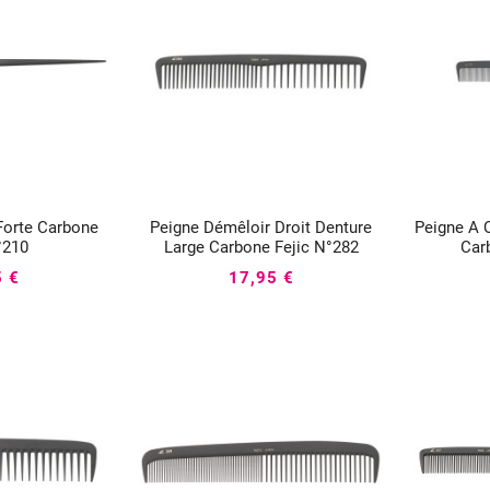
Forte Carbone
Peigne Démêloir Droit Denture
Peigne A 




°210
Large Carbone Fejic N°282
Car
5 €
17,95 €