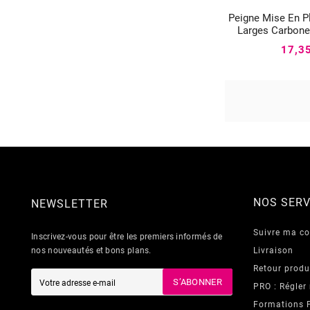
Peigne Mise En P


Larges Carbone
17,3
NOS SERV
NEWSLETTER
Suivre ma 
Inscrivez-vous pour être les premiers informés de
nos nouveautés et bons plans.
Livraison
Retour produ
S’ABONNER
PRO : Régler
Formations 