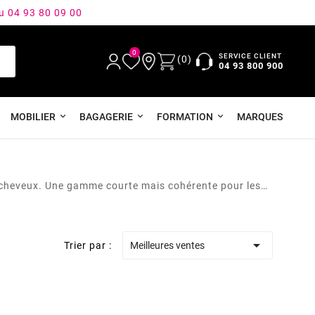
au 04 93 80 09 00
0
SERVICE CLIENT
(0)
04 93 800 900
MOBILIER
BAGAGERIE
FORMATION
MARQUES
he-cheveux. Une gamme courte mais cohérente pour les

Trier par :
Meilleures ventes