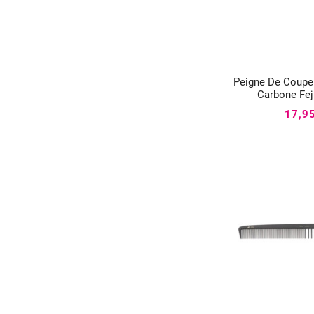
Peigne De Coupe


Carbone Fej
17,9