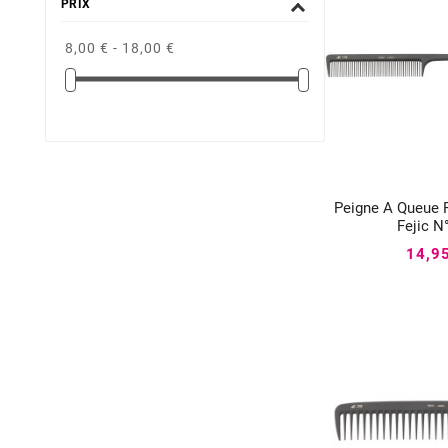
PRIX
8,00 € - 18,00 €
Peigne A Queue 


Fejic N
14,9