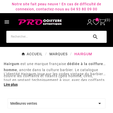
Notre site fait peau neuve ! En cas de difficulté de
connexion, contactez-nous au 04 93 80 09 00
(0)
0


ACCUEIL
MARQUES
HAIRGUM
Hairgum
est une marque française
dédiée à la coiffure
homme
, ancrée dans la culture barbier. Le catalogue
L'identité Hairgum joue sur les codes vintage du barbier
couvre les coiffants et fixants (gels homme, cires,
tout en restant techniquement à jour, avec des coiffants
pommades), les colorations temporaires ou fugaces pour
qui résistent à l'humidité sans laisser de résidu blanc. Une
estomper les blancs, les désinfectants pour outils et
marque utile pour les
barbiers
qui veulent une signature
surfaces, et un volet shampooing.
reconnaissable en cabine et en revente.

Meilleures ventes