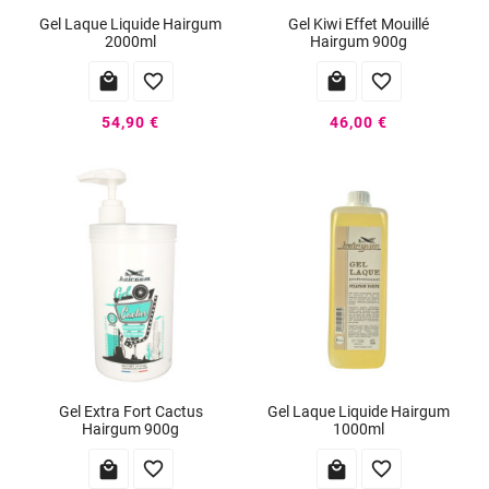
Gel Laque Liquide Hairgum
Gel Kiwi Effet Mouillé
2000ml
Hairgum 900g




54,90 €
46,00 €
Gel Extra Fort Cactus
Gel Laque Liquide Hairgum
Hairgum 900g
1000ml



