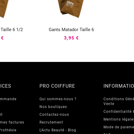
Taille 6 1/2
Gants Matador Taille 6




 €
3,95 €
ICES
PRO COIFFURE
INFORMATI
commande
Qui sommes-nous ?
Conditions Géné
Vente
Nos boutiques
Confidentialité 
it
Contactez-nous
Mentions légale
 mes factures
Recrutement
Mode de paieme
Prothésie
L'Actu Beauté - Blog