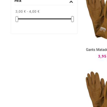
PRIX
3,00 € - 4,00 €
Gants Matado


3,95