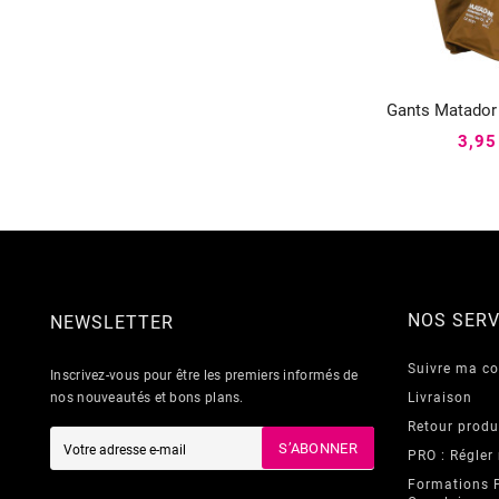
Gants Matador 


3,95
NOS SERV
NEWSLETTER
Suivre ma 
Inscrivez-vous pour être les premiers informés de
nos nouveautés et bons plans.
Livraison
Retour produ
S’ABONNER
PRO : Régler
Formations 