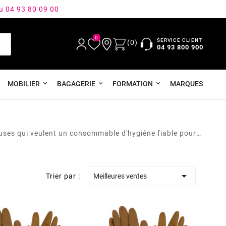
au 04 93 80 09 00
0
SERVICE CLIENT
(0)
04 93 800 900
MOBILIER
BAGAGERIE
FORMATION
MARQUES
feuses qui veulent un consommable d'hygiène fiable pour

Trier par :
Meilleures ventes