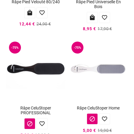
Râpe Pied Velouté 80/240
Râpe Pied Universelle En
Bois




12,44 €
24,90 €
8,95 €
17,90 €
-75%
-75%
Râpe CeluStoper
Râpe CeluStoper Home
PROFESSIONAL




5,00 €
19,90 €