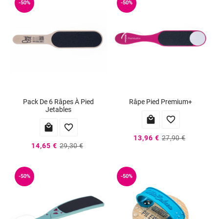
-50%
-50%
Pack De 6 Râpes À Pied
Râpe Pied Premium+
Jetables




13,96 €
27,90 €
14,65 €
29,30 €
-50%
-50%