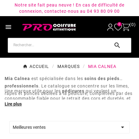
Notre site fait peau neuve ! En cas de difficulté de
connexion, contactez-nous au 04 93 80 09 00
(0)
0


ACCUEIL
MARQUES
MIA CALNEA
Mia Calnea
est spécialisée dans les
soins des pieds
professionnels
. Le catalogue se concentre sur les limes,
Une marque utile pour les
pédicures
qui veulent un
râpes et ponces dédiées à la pédicure, complétées par des
consommable fiable pour le retrait des cors et duretés, et
gommages et peelings corps.
pour les esthéticiennes qui veulent compléter leur
prestation pédicure avec un produit dédié.

Meilleures ventes