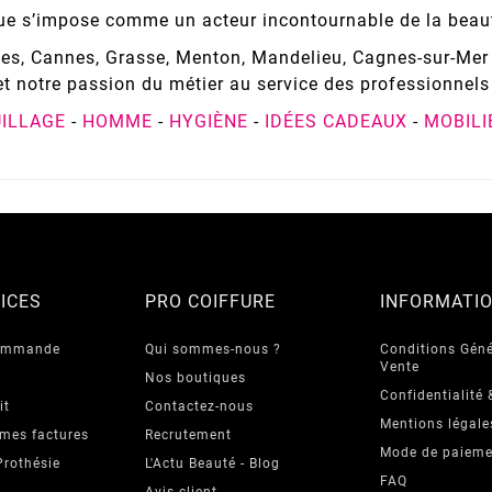
que s’impose comme un acteur incontournable de la beau
ibes, Cannes, Grasse, Menton, Mandelieu, Cagnes-sur-M
et notre passion du métier au service des professionnels 
ILLAGE
-
HOMME
-
HYGIÈNE
-
IDÉES CADEAUX
-
MOBILI
ICES
PRO COIFFURE
INFORMATI
commande
Qui sommes-nous ?
Conditions Géné
Vente
Nos boutiques
Confidentialité 
it
Contactez-nous
Mentions légale
 mes factures
Recrutement
Mode de paieme
Prothésie
L'Actu Beauté - Blog
FAQ
Avis client