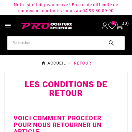
Notre site fait peau neuve ! En cas de difficulté de
connexion, contactez-nous au 04 93 80 09 00
(0)
0


ACCUEIL
RETOUR
LES CONDITIONS DE
RETOUR
VOICI COMMENT PROCÉDER
POUR NOUS RETOURNER UN
ARTICLE