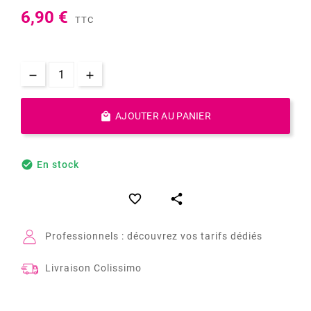
6,90 €
TTC

AJOUTER AU PANIER

En stock


Professionnels : découvrez vos tarifs dédiés
Livraison Colissimo