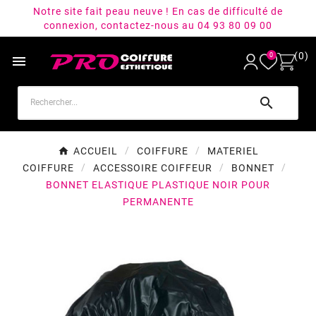
Notre site fait peau neuve ! En cas de difficulté de
connexion, contactez-nous au 04 93 80 09 00
(0)
0


ACCUEIL
COIFFURE
MATERIEL
COIFFURE
ACCESSOIRE COIFFEUR
BONNET
BONNET ELASTIQUE PLASTIQUE NOIR POUR
PERMANENTE