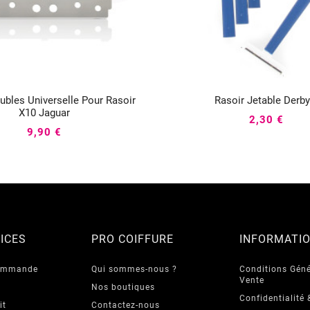
bles Universelle Pour Rasoir
Rasoir Jetable Derby






X10 Jaguar
2,30 €
9,90 €
ICES
PRO COIFFURE
INFORMATI
commande
Qui sommes-nous ?
Conditions Géné
Vente
Nos boutiques
Confidentialité 
it
Contactez-nous