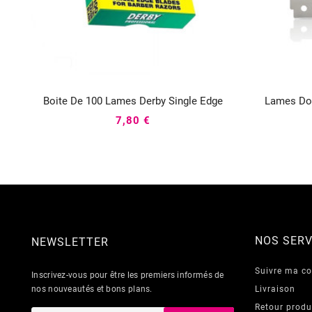
Boite De 100 Lames Derby Single Edge
Lames Dou



7,80 €
NOS SERV
NEWSLETTER
Suivre ma 
Inscrivez-vous pour être les premiers informés de
nos nouveautés et bons plans.
Livraison
Retour produ