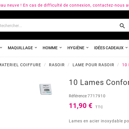
peau neuve ! En cas de difficulté de connexion, contactez-nous 

MAQUILLAGE
HOMME
HYGIÈNE
IDÉES CADEAUX
MATERIEL COIFFURE
RASOIR
LAME POUR RASOIR
10
10 Lames Confor
Référence
7717910
11,90 €
TTC
Lames en acier inoxydable po