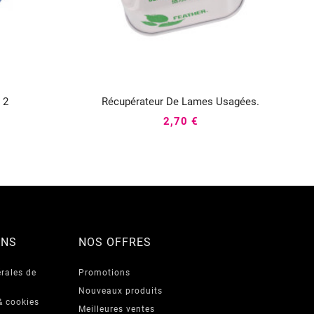
 2
Récupérateur De Lames Usagées.



2,70 €
ONS
NOS OFFRES
rales de
Promotions
Nouveaux produits
& cookies
Meilleures ventes