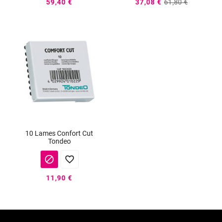
59,40 €
37,08 €
61,80 €
10 Lames Confort Cut
Tondeo


11,90 €