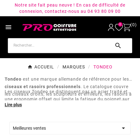
Notre site fait peau neuve ! En cas de difficulté de
connexion, contactez-nous au 04 93 80 09 00
(0)
0


ACCUEIL
MARQUES
TONDEO
Tondeo
est une marque allemande de référence pour les
ciseaux et rasoirs professionnels
. Le catalogue couvre
Les ciseaux Tondeo se distinguent par un acier traité et
les ciseaux droits, les sculpteurs et effileurs, les rasoirs à
une ergonomie offset qui limite la fatigue du poignet sur
lame interchangeable, les lames associées et les modèles
les longues séances de coupe. Les rasoirs Tondeo sont
pour gauchers.
également un choix de référence pour les techniques de
coupe au rasoir et de finition de la nuque. Une marque

Meilleures ventes
utile pour les
coiffeurs
qui veulent un outil allemand
durable, avec un service après-vente structuré (affûtage,