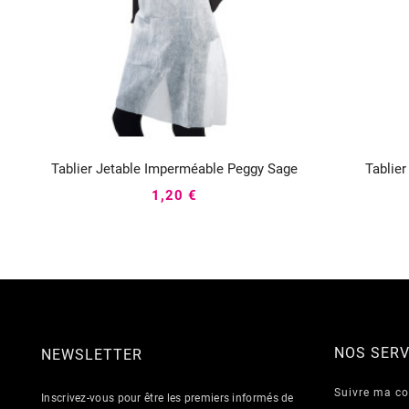
Tablier Jetable Imperméable Peggy Sage
Tablier



1,20 €
NOS SERV
NEWSLETTER
Suivre ma 
Inscrivez-vous pour être les premiers informés de