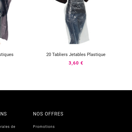
stiques
20 Tabliers Jetables Plastique



3,60 €
ONS
NOS OFFRES
rales de
Promotions