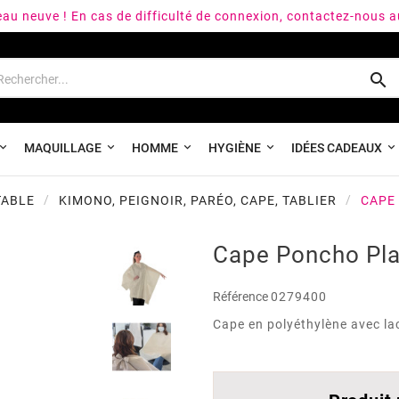
peau neuve ! En cas de difficulté de connexion, contactez-nous 

MAQUILLAGE
HOMME
HYGIÈNE
IDÉES CADEAUX
TABLE
KIMONO, PEIGNOIR, PARÉO, CAPE, TABLIER
CAPE
Cape Poncho Plas
Référence
0279400
Cape en polyéthylène avec la