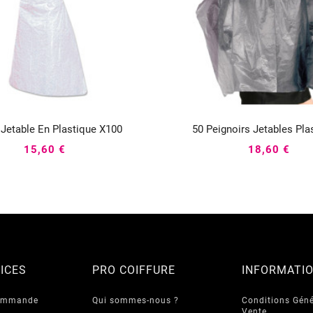
 Jetable En Plastique X100
50 Peignoirs Jetables Pla






15,60 €
18,60 €
ICES
PRO COIFFURE
INFORMATI
commande
Qui sommes-nous ?
Conditions Géné
Vente