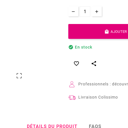

AJOUTER 

En stock



Professionnels : découvr
Livraison Colissimo
DÉTAILS DU PRODUIT
FAQS