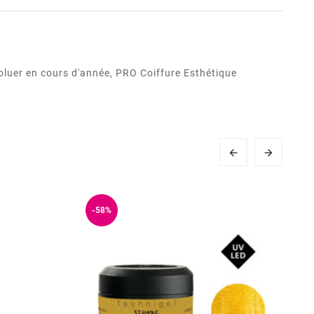
oluer en cours d'année, PRO Coiffure Esthétique


-58%