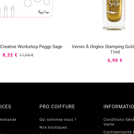
t Creative Workshop Peggy Sage
Vernis À Ongles Stamping Gol






11ml
8,32 €
11,90 €
6,90 €
ICES
PRO COIFFURE
INFORMATI
commande
Qui sommes-nous ?
Conditions Géné
Vente
Nos boutiques
Confidentialité 