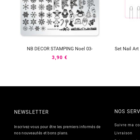
NB DECOR STAMPING Noel 03-
Set Nail Ar



3,90 €
NOS SERV
NEWSLETTER
Suivre ma 
Inscrivez-vous pour être les premiers informés de
nos nouveautés et bons plans.
Livraison