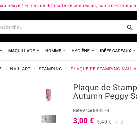
peau neuve ! En cas de difficulté de connexion, contactez-nous 

MAQUILLAGE
HOMME
HYGIÈNE
IDÉES CADEAUX
E
NAIL ART
STAMPING
PLAQUE DE STAMPING NAIL 
Plaque de Stampi
Autumn Peggy S
Référence
898274
3,00 €
5,40 €
TTC