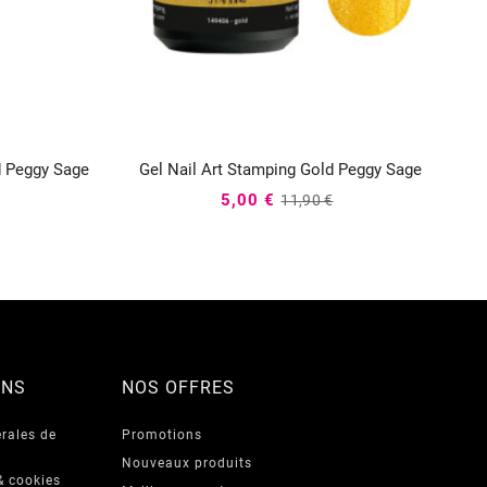
d Peggy Sage
Gel Nail Art Stamping Gold Peggy Sage



5,00 €
11,90 €
ONS
NOS OFFRES
rales de
Promotions
Nouveaux produits
& cookies