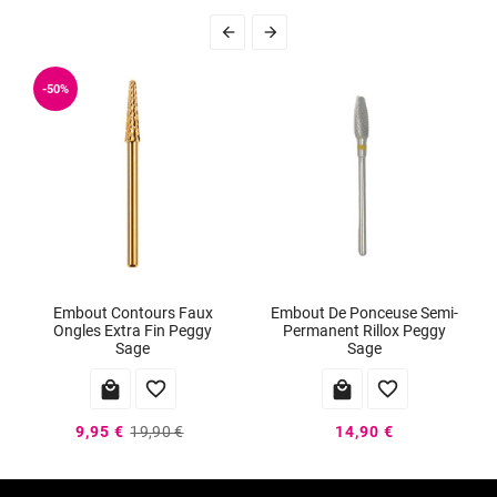


-50%
Embout Contours Faux
Embout De Ponceuse Semi-
Ongles Extra Fin Peggy
Permanent Rillox Peggy
Sage
Sage




9,95 €
19,90 €
14,90 €