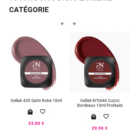
CATÉGORIE


Gellak 430 Satin Robe 10ml
Gellak N°0446 Cuzco
Bordeaux 10ml ProNails




33,00 €
29,90 €