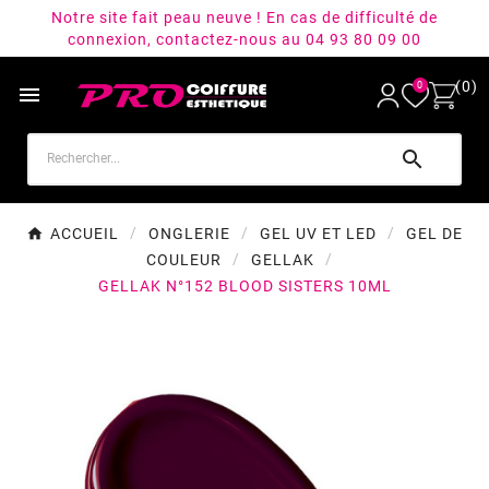
Notre site fait peau neuve ! En cas de difficulté de
connexion, contactez-nous au 04 93 80 09 00
(0)
0


ACCUEIL
ONGLERIE
GEL UV ET LED
GEL DE
COULEUR
GELLAK
GELLAK N°152 BLOOD SISTERS 10ML