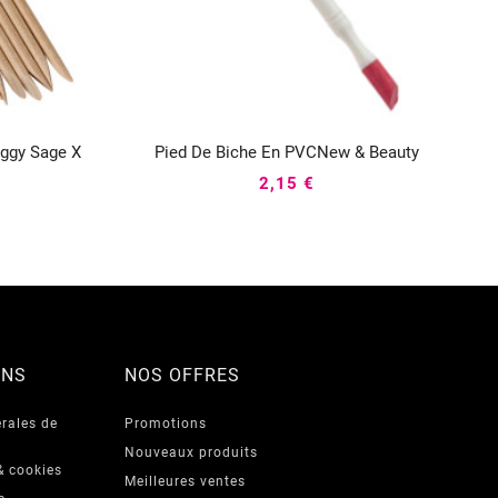
ggy Sage X
Pied De Biche En PVCNew & Beauty



2,15 €
ONS
NOS OFFRES
rales de
Promotions
Nouveaux produits
& cookies
Meilleures ventes