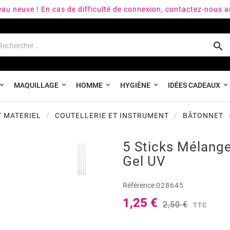
peau neuve ! En cas de difficulté de connexion, contactez-nous 

MAQUILLAGE
HOMME
HYGIÈNE
IDÉES CADEAUX
T MATERIEL
COUTELLERIE ET INSTRUMENT
BÂTONNET
5 Sticks Mélang
Gel UV
Référence
028645
1,25 €
2,50 €
TTC