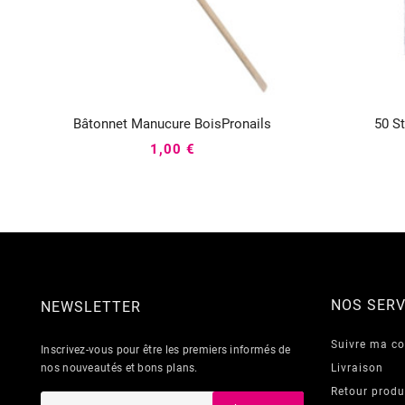
Bâtonnet Manucure BoisPronails
50 S



1,00 €
NOS SERV
NEWSLETTER
Suivre ma 
Inscrivez-vous pour être les premiers informés de
nos nouveautés et bons plans.
Livraison
Retour produ