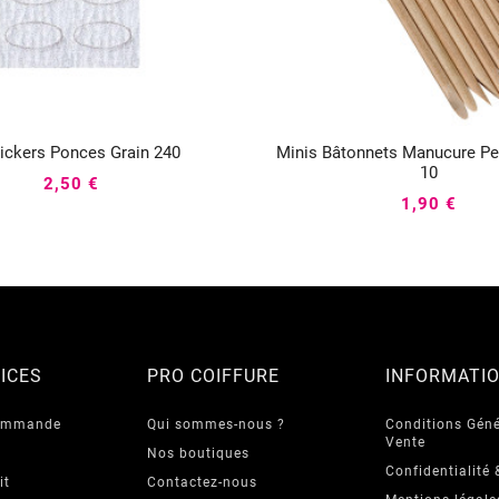
tickers Ponces Grain 240
Minis Bâtonnets Manucure Pe






10
2,50 €
1,90 €
ICES
PRO COIFFURE
INFORMATI
commande
Qui sommes-nous ?
Conditions Géné
Vente
Nos boutiques
Confidentialité 
it
Contactez-nous