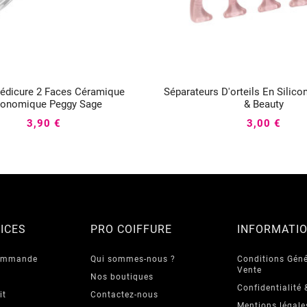
édicure 2 Faces Céramique
Séparateurs D'orteils En Silic






gonomique Peggy Sage
& Beauty
3,90 €
3,00 €
ICES
PRO COIFFURE
INFORMATI
commande
Qui sommes-nous ?
Conditions Géné
Vente
Nos boutiques
Confidentialité 
it
Contactez-nous
Mentions légale