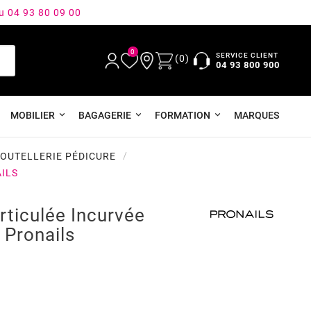
au 04 93 80 09 00
0
SERVICE CLIENT
(0)
04 93 800 900
MOBILIER
BAGAGERIE
FORMATION
MARQUES
COUTELLERIE PÉDICURE
ILS
rticulée Incurvée
Pronails