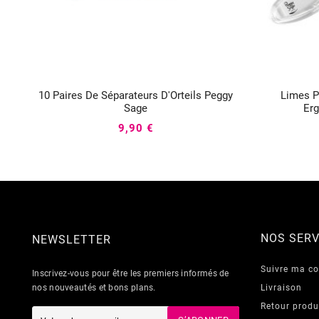
10 Paires De Séparateurs D'Orteils Peggy
Limes P



Sage
Er
9,90 €
NOS SERV
NEWSLETTER
Suivre ma 
Inscrivez-vous pour être les premiers informés de
nos nouveautés et bons plans.
Livraison
Retour produ