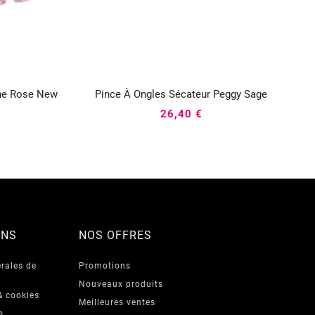
one Rose New
Pince À Ongles Sécateur Peggy Sage



26,40 €
ONS
NOS OFFRES
rales de
Promotions
Nouveaux produits
& cookies
Meilleures ventes
s