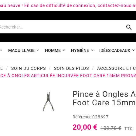
peau neuve ! En cas de difficulté de connexion, contactez-nous 

MAQUILLAGE
HOMME
HYGIÈNE
IDÉES CADEAUX
UE
SOIN DU CORPS
SOIN DES PIEDS
ACCESSOIRE ET 
NCE À ONGLES ARTICULÉE INCURVÉE FOOT CARE 15MM PRONA
Pince à Ongles A
Foot Care 15mm 
Référence
028697
20,00 €
109,70 €
TTC