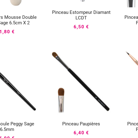
Pinceau Estompeur Diamant



urs Mousse Double
Pincea
LCDT


Sage 6.5cm X 2
6,50 €
1,80 €
Boule Peggy Sage
Pinceau Paupières
Pinc





6.5mm
6,40 €