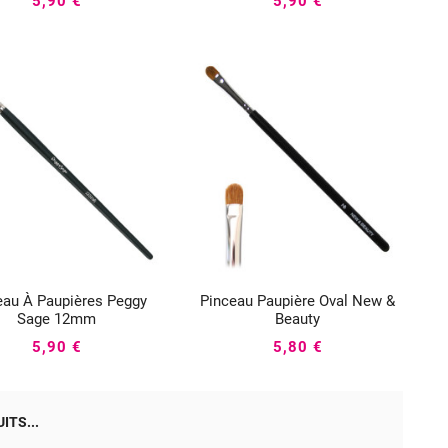
5,90 €
5,90 €
eau À Paupières Peggy
Pinceau Paupière Oval New &






Sage 12mm
Beauty
5,90 €
5,80 €
ITS...