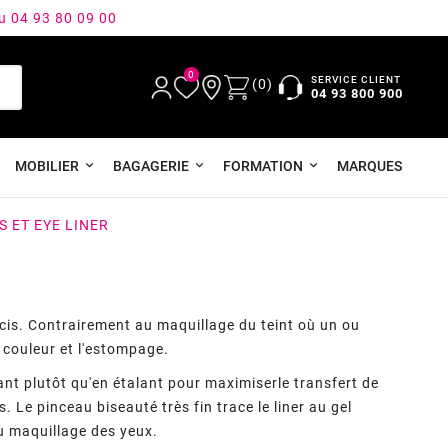
au 04 93 80 09 00
0
SERVICE CLIENT
(0)
04 93 800 900
MOBILIER
BAGAGERIE
FORMATION
MARQUES
S ET EYE LINER
cis. Contrairement au maquillage du teint où un ou
e couleur et l'estompage.
tant plutôt qu'en étalant pour maximiserle transfert de
. Le pinceau biseauté très fin trace le liner au gel
du maquillage des yeux.