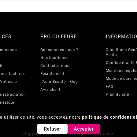
ICES
PRO COIFFURE
INFORMATI
commande
Qui sommes-nous ?
Conditions Géné
Vente
Nos boutiques
Confidentialité 
it
Contactez-nous
Mentions légale
 mes factures
Recrutement
Mode de paieme
Prothésie
L'Actu Beauté - Blog
FAQ
Avis client
e rétractation
Plan du site
e retour
à utiliser ce site, vous acceptez notre
politique de confidentia
Refuser
Accepter
Copyright © 2025 - Pro Coiffure Diffusion