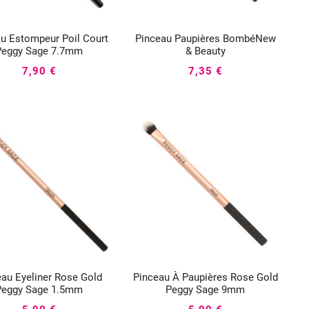
u Estompeur Poil Court
Pinceau Paupières BombéNew






Peggy Sage 7.7mm
& Beauty
7,90 €
7,35 €
eau Eyeliner Rose Gold
Pinceau À Paupières Rose Gold






Peggy Sage 1.5mm
Peggy Sage 9mm