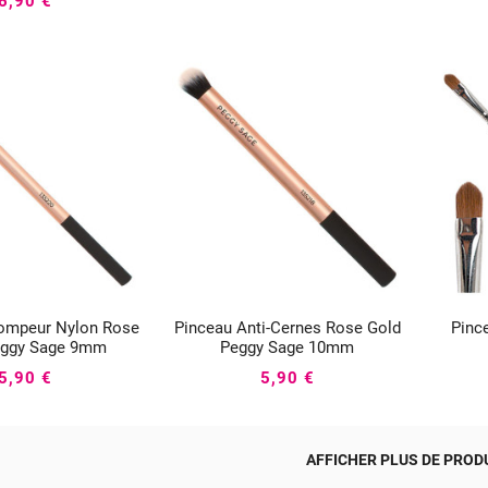
6,90 €
ompeur Nylon Rose
Pinceau Anti-Cernes Rose Gold
Pinc





eggy Sage 9mm
Peggy Sage 10mm
5,90 €
5,90 €
AFFICHER PLUS DE PRODU