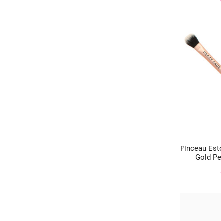
Pinceau Est

Gold P