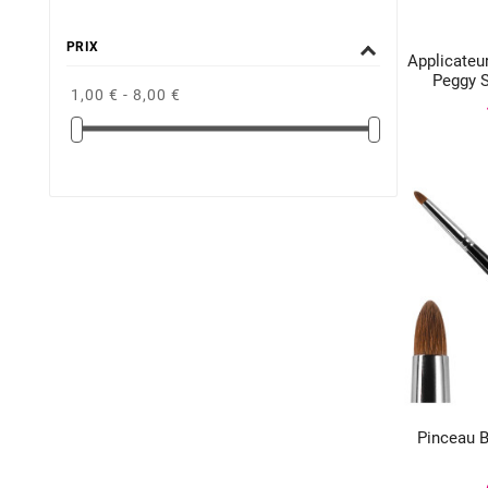
PRIX
Applicate

Peggy 
1,00 € - 8,00 €
Pinceau 
