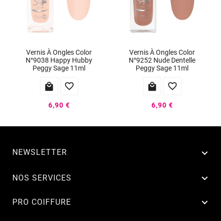
Vernis À Ongles Color
Vernis À Ongles Color
N°9038 Happy Hubby
N°9252 Nude Dentelle
Peggy Sage 11ml
Peggy Sage 11ml




6,90 €
6,90 €
NEWSLETTER


NOS SERVICES

PRO COIFFURE