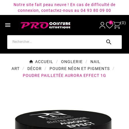
Notre site fait peau neuve ! En cas de difficulté de
connexion, contactez-nous au 04 93 80 09 00
(0)
0


ACCUEIL
ONGLERIE
NAIL
ART
DÉCOR
POUDRE NÉON ET PIGMENTS
POUDRE PAILLETÉE AURORA EFFECT 1G