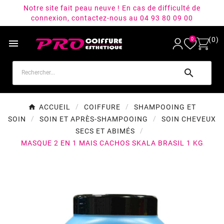
Notre site fait peau neuve ! En cas de difficulté de
connexion, contactez-nous au 04 93 80 09 00
(0)
0


ACCUEIL
COIFFURE
SHAMPOOING ET
SOIN
SOIN ET APRÈS-SHAMPOOING
SOIN CHEVEUX
SECS ET ABIMÉS
MASQUE 2 EN 1 MAIS CACHOS SKALA BRASIL 1 KG