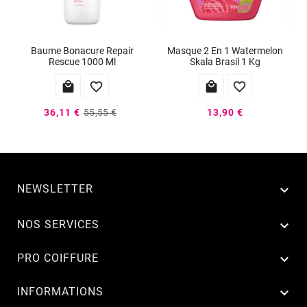
Baume Bonacure Repair
Masque 2 En 1 Watermelon
Rescue 1000 Ml
Skala Brasil 1 Kg




36,11 €
55,55 €
13,90 €
NEWSLETTER


NOS SERVICES

PRO COIFFURE

INFORMATIONS