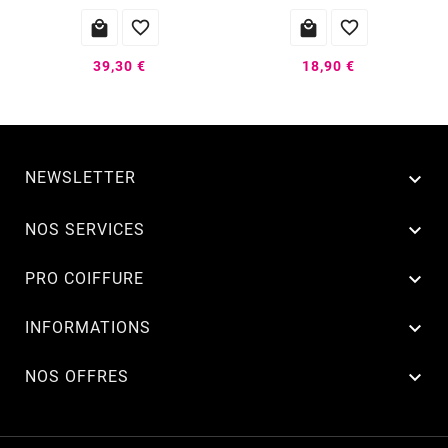




39,30 €
18,90 €
NEWSLETTER


NOS SERVICES

PRO COIFFURE

INFORMATIONS

NOS OFFRES