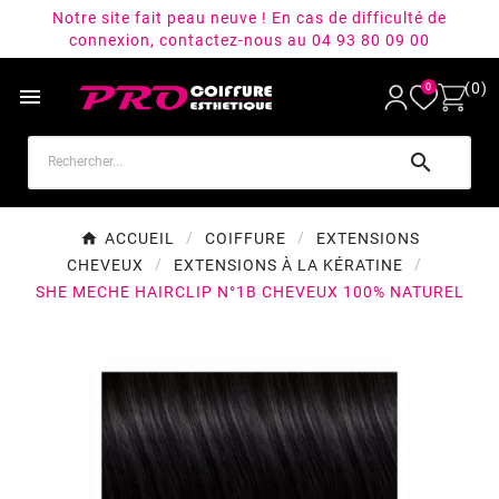
Notre site fait peau neuve ! En cas de difficulté de
connexion, contactez-nous au 04 93 80 09 00
(0)
0


ACCUEIL
COIFFURE
EXTENSIONS
CHEVEUX
EXTENSIONS À LA KÉRATINE
SHE MECHE HAIRCLIP N°1B CHEVEUX 100% NATUREL