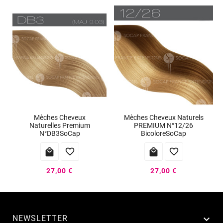
Mèches Cheveux
Mèches Cheveux Naturels
Naturelles Premium
PREMIUM N°12/26
N°DB3SoCap
BicoloreSoCap




27,00 €
27,00 €
NEWSLETTER
