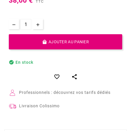
38,00 €
TTC

AJOUTER AU PANIER

En stock


Professionnels : découvrez vos tarifs dédiés
Livraison Colissimo