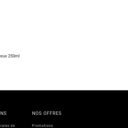
veux 250ml
ONS
NOS OFFRES
rales de
Promotions