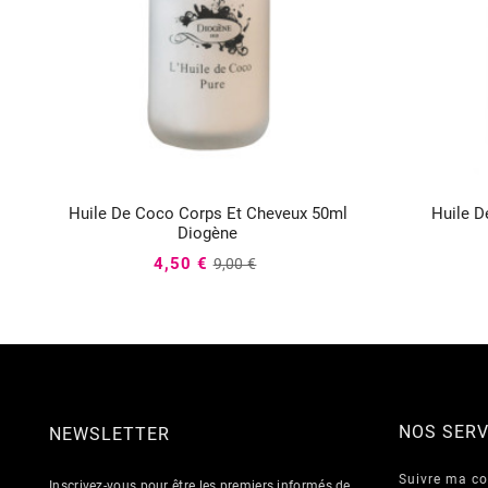
Huile De Coco Corps Et Cheveux 50ml
Huile D



Diogène
4,50 €
9,00 €
NOS SERV
NEWSLETTER
Suivre ma 
Inscrivez-vous pour être les premiers informés de