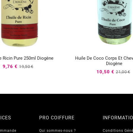
e Ricin Pure 250ml Diogène
Huile De Coco Corps Et Che






Diogène
9,76 €
19,50 €
10,50 €
21,00 €
ICES
PRO COIFFURE
INFORMATI
commande
Qui sommes-nous ?
Conditions Géné