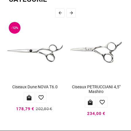


-12%
Ciseaux Dune NOVA T6.0
Ciseaux PETRUCCIANI 4,5"
Mashiro




178,79 €
202,80 €
234,00 €