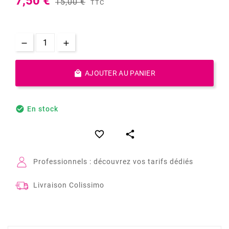
7,50 €
15,00 €
TTC

AJOUTER AU PANIER

En stock


Professionnels : découvrez vos tarifs dédiés
Livraison Colissimo