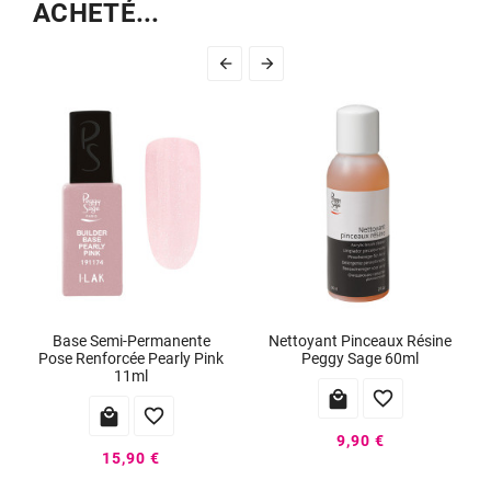
ACHETÉ...


Base Semi-Permanente
Nettoyant Pinceaux Résine
Pose Renforcée Pearly Pink
Peggy Sage 60ml
11ml




9,90 €
15,90 €