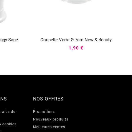
eggy Sage
Coupelle Verre Ø 7cm New & Beauty



1,90 €
ONS
NOS OFFRES
rales de
Promotions
Nouveaux produits
& cookies
Meilleures ventes
s