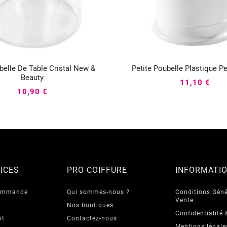
belle De Table Cristal New &
Petite Poubelle Plastique P






Beauty
11,10 €
10,90 €
ICES
PRO COIFFURE
INFORMATI
commande
Qui sommes-nous ?
Conditions Géné
Vente
Nos boutiques
Confidentialité 
it
Contactez-nous
Mentions légale