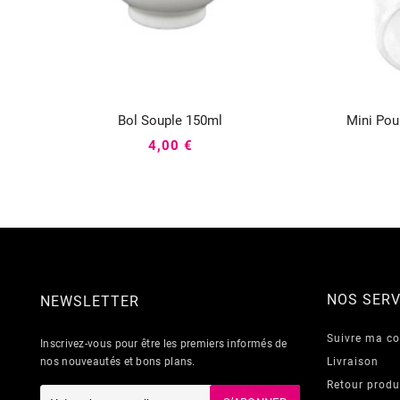
Bol Souple 150ml
Mini Pou



4,00 €
NOS SERV
NEWSLETTER
Suivre ma 
Inscrivez-vous pour être les premiers informés de
nos nouveautés et bons plans.
Livraison
Retour produ