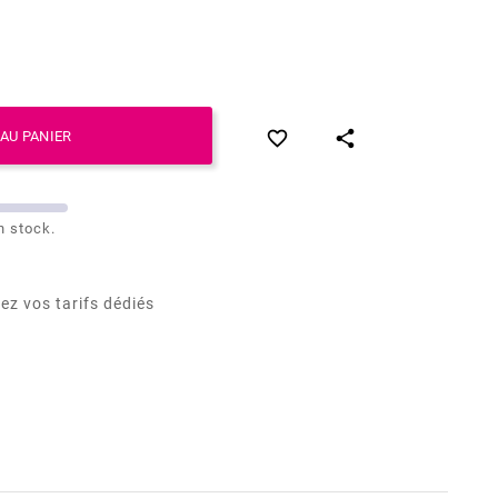


AU PANIER
n stock.
ez vos tarifs dédiés