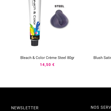
Bleach & Color Crème Steel 80gr
Blush Sat



14,50 €
NOS SERV
NEWSLETTER