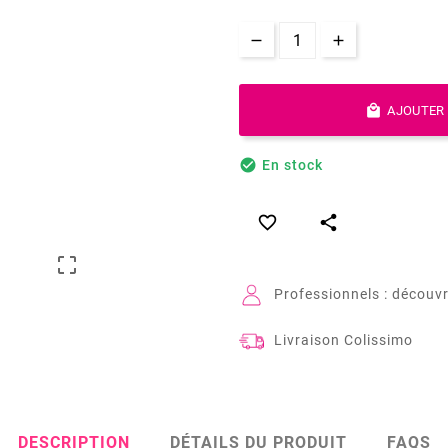

AJOUTER 

En stock



Professionnels : découvr
Livraison Colissimo
DESCRIPTION
DÉTAILS DU PRODUIT
FAQS