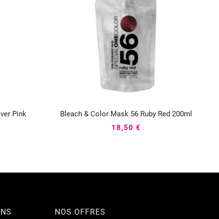
lver Pink
Bleach & Color Mask 56 Ruby Red 200ml



18,50 €
ONS
NOS OFFRES