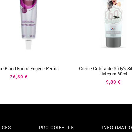
ine Blond Fonce Eugène Perma
Crème Colorante Sixty's Si






Hairgum 60ml
26,50 €
9,80 €
ICES
PRO COIFFURE
INFORMATI