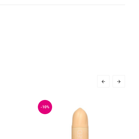


-10%