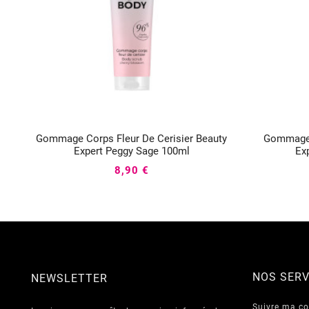
Gommage Corps Fleur De Cerisier Beauty
Gommage 



Expert Peggy Sage 100ml
Ex
8,90 €
NOS SERV
NEWSLETTER
Suivre ma 