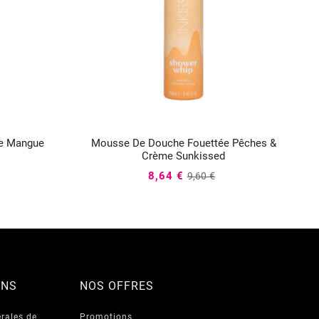
e Mangue
Mousse De Douche Fouettée Pêches &



Crème Sunkissed
8,64 €
9,60 €
ONS
NOS OFFRES
rales de
Promotions