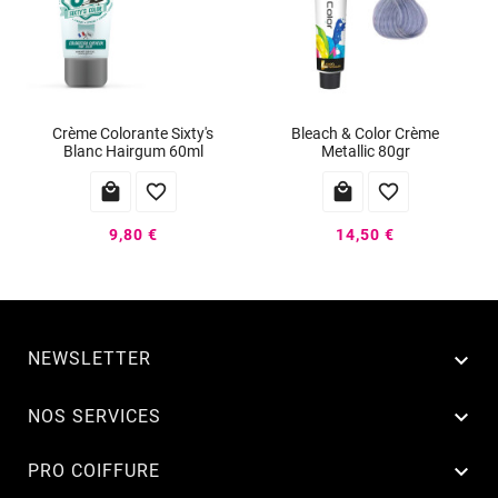
Crème Colorante Sixty's
Bleach & Color Crème
Blanc Hairgum 60ml
Metallic 80gr




9,80 €
14,50 €
NEWSLETTER


NOS SERVICES

PRO COIFFURE