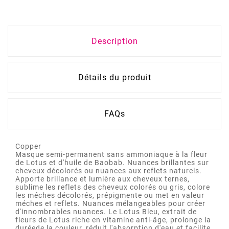
Description
Détails du produit
FAQs
Copper
Masque semi-permanent sans ammoniaque à la fleur
de Lotus et d'huile de Baobab. Nuances brillantes sur
cheveux décolorés ou nuances aux reflets naturels.
Apporte brillance et lumière aux cheveux ternes,
sublime les reflets des cheveux colorés ou gris, colore
les méches décolorés, prépigmente ou met en valeur
méches et reflets. Nuances mélangeables pour créer
d'innombrables nuances. Le Lotus Bleu, extrait de
fleurs de Lotus riche en vitamine anti-âge, prolonge la
duréede la couleur, réduit l'absorption d'eau et facilite