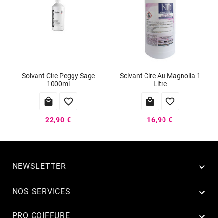
Solvant Cire Peggy Sage
Solvant Cire Au Magnolia 1
1000ml
Litre




22,90 €
16,90 €
NEWSLETTER


NOS SERVICES

PRO COIFFURE