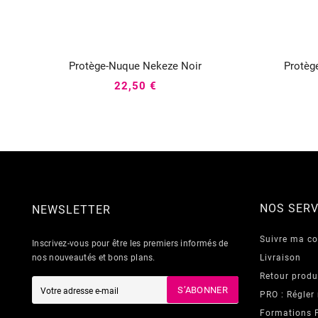
Protège-Nuque Nekeze Noir
Protèg



22,50 €
NOS SERV
NEWSLETTER
Suivre ma 
Inscrivez-vous pour être les premiers informés de
nos nouveautés et bons plans.
Livraison
Retour produ
S’ABONNER
PRO : Régler
Formations 