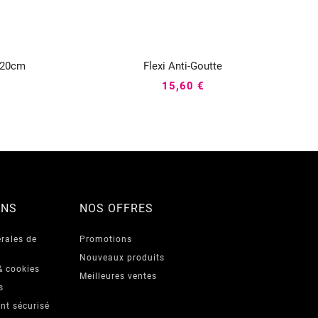
 120cm
Flexi Anti-Goutte



15,60 €
ONS
NOS OFFRES
rales de
Promotions
Nouveaux produits
& cookies
Meilleures ventes
s
nt sécurisé