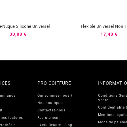
e-Nuque Silicone Universel
Flexible Universel Noir






30,00 €
17,40 €
ICES
PRO COIFFURE
INFORMATI
commande
Qui sommes-nous ?
Conditions Géné
Vente
Nos boutiques
Confidentialité 
it
Contactez-nous
Mentions légale
 mes factures
Recrutement
Mode de paieme
Prothésie
L'Actu Beauté - Blog